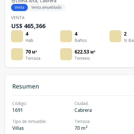
Loma Alta
,
Cabrera
Venta
Venta amueblado
VENTA
US$ 465,366
4
4
2
Hab.
Baños
½ Ba
70
622.53
M²
M²
Terraza
Terreno
Resumen
Código
:
Ciudad
:
1691
Cabrera
Tipo de inmueble
:
Terraza
:
Villas
70 m²