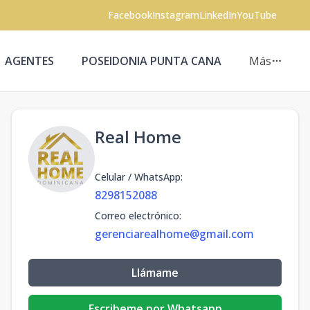
Facebook
Instagram
LinkedIn
YouTube
AGENTES
POSEIDONIA PUNTA CANA
Más
Real Home
Celular / WhatsApp
:
8298152088
Correo electrónico
:
gerenciarealhome@gmail.com
Llámame
Escribeme por Whatsapp