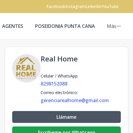
Facebook
Instagram
LinkedIn
YouTube
AGENTES
POSEIDONIA PUNTA CANA
Más
Real Home
Celular / WhatsApp
:
8298152088
Correo electrónico
:
gerenciarealhome@gmail.com
Llámame
Escribeme por Whatsapp