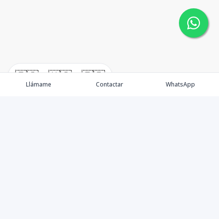
🇪🇸
🇺🇸
🇫🇷
Llámame
Contactar
WhatsApp
Somos una empresa especializada en venta de Bienes
Raíces de alto nivel Nacional e Internacional.
Ofrecemos un servicio personalizado de asesoría y