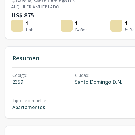
Gazcue
,
Santo Domingo D.N.
ALQUILER AMUEBLADO
US$ 875
1
1
1
Hab.
Baños
½ Ba
Resumen
Código
:
Ciudad
:
2359
Santo Domingo D.N.
Tipo de inmueble
:
Apartamentos