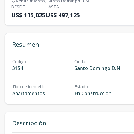
Renacimiento
,
Santo Domingo D.N.
DESDE
HASTA
US$ 115,025
US$ 497,125
Resumen
Código
:
Ciudad
:
3154
Santo Domingo D.N.
Tipo de inmueble
:
Estado
:
Apartamentos
En Construcción
Descripción