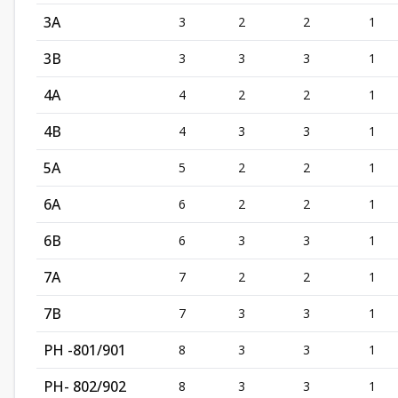
3A
3
2
2
1
3B
3
3
3
1
4A
4
2
2
1
4B
4
3
3
1
5A
5
2
2
1
6A
6
2
2
1
6B
6
3
3
1
7A
7
2
2
1
7B
7
3
3
1
PH -801/901
8
3
3
1
PH- 802/902
8
3
3
1