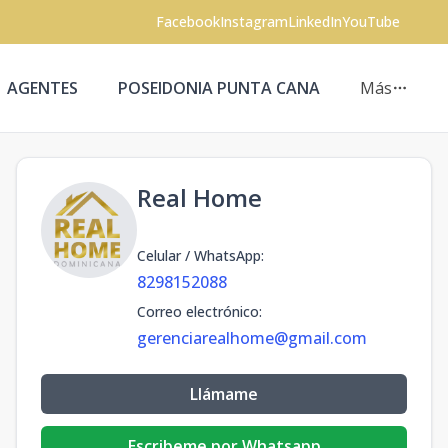
Facebook
Instagram
LinkedIn
YouTube
AGENTES
POSEIDONIA PUNTA CANA
Más
Real Home
Celular / WhatsApp
:
8298152088
Correo electrónico
:
gerenciarealhome@gmail.com
Llámame
Escribeme por Whatsapp