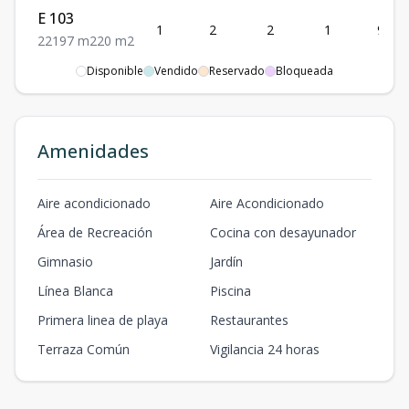
E 103
1
2
2
1
97
2
2
1
97
m2
20
m2
Disponible
Vendido
Reservado
Bloqueada
E PH 301
3
2
2
1
109
2
2
1
109
m2
85
m2
F 201
Amenidades
2
2
2
1
79
2
2
1
79
m2
-
m2
Modelo 13
Aire acondicionado
Aire Acondicionado
2
2
2
1
90
2
2
1
90
m2
65
m2
Área de Recreación
Cocina con desayunador
D 201
Gimnasio
Jardín
2
2
2
1
79
2
2
1
79
m2
-
m2
Línea Blanca
Piscina
Primera linea de playa
Restaurantes
Terraza Común
Vigilancia 24 horas