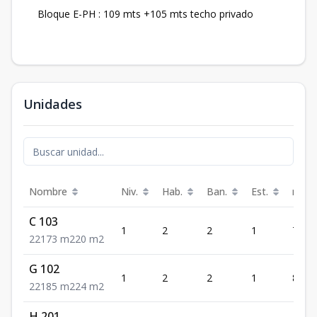
Bloque E-PH : 109 mts +105 mts techo privado
Unidades
Nombre
Niv.
Hab.
Ban.
Est.
m²
C 103
1
2
2
1
73
2
2
1
73
m2
20
m2
G 102
1
2
2
1
85
2
2
1
85
m2
24
m2
H 201