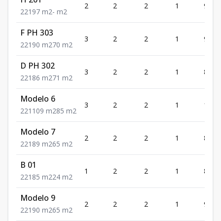
2
2
2
1
97
2
2
1
97
m2
-
m2
F PH 303
3
2
2
1
90
2
2
1
90
m2
70
m2
D PH 302
3
2
2
1
86
2
2
1
86
m2
71
m2
Modelo 6
3
2
2
1
109
2
2
1
109
m2
85
m2
Modelo 7
2
2
2
1
89
2
2
1
89
m2
65
m2
B 01
1
2
2
1
85
2
2
1
85
m2
24
m2
Modelo 9
2
2
2
1
90
2
2
1
90
m2
65
m2