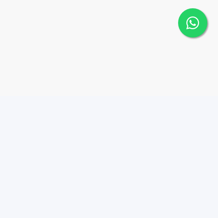
Contáctanos
Menu
8298152088
PROPIEDADES