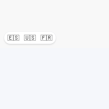
🇪🇸
🇺🇸
🇫🇷