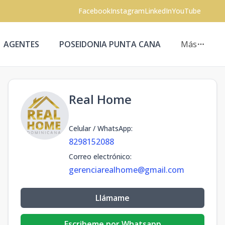
Facebook
Instagram
LinkedIn
YouTube
AGENTES
POSEIDONIA PUNTA CANA
Más
Real Home
Celular / WhatsApp
:
8298152088
Correo electrónico
:
gerenciarealhome@gmail.com
Llámame
Escribeme por Whatsapp