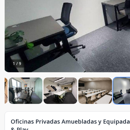
1
/
9
Oficinas Privadas Amuebladas y Equipadas
& Play