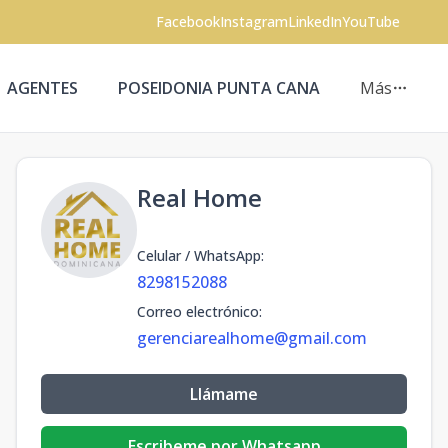
Facebook
Instagram
LinkedIn
YouTube
AGENTES
POSEIDONIA PUNTA CANA
Más
Real Home
Celular / WhatsApp
:
8298152088
Correo electrónico
:
gerenciarealhome@gmail.com
Llámame
Escribeme por Whatsapp