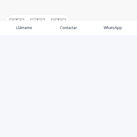
🇪🇸
🇺🇸
🇫🇷
Llámame
Contactar
WhatsApp
Somos una empresa especializada en venta de Bienes
Raíces de alto nivel Nacional e Internacional.
Ofrecemos un servicio personalizado de asesoría y
consultoría inmobiliaria de calidad, para atenderte en
todas tus necesidades sobre el mundo inmobiliario. Si
necesitas asistencia o tienes preguntas, siéntete libre