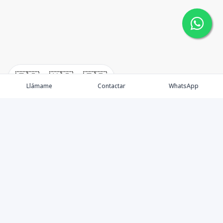
🇪🇸
🇺🇸
🇫🇷
Llámame
Contactar
WhatsApp
Somos una empresa especializada en venta de Bienes
Raíces de alto nivel Nacional e Internacional.
Ofrecemos un servicio personalizado de asesoría y