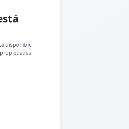
está
tá disponible
 propiedades