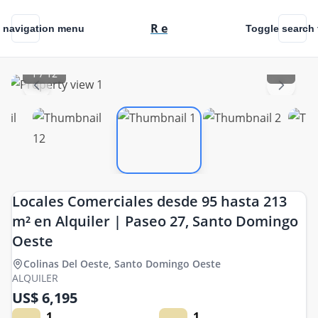
R
e
 navigation menu
Toggle search f
1
/
12
Locales Comerciales desde 95 hasta 213
m² en Alquiler | Paseo 27, Santo Domingo
Oeste
Colinas Del Oeste
,
Santo Domingo Oeste
ALQUILER
US$ 6,195
1
1