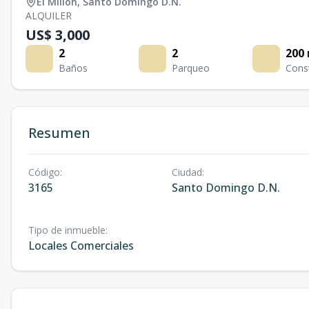
El Millon
,
Santo Domingo D.N.
ALQUILER
US$ 3,000
2
2
200
Baños
Parqueo
Cons
Resumen
Código
:
Ciudad
:
3165
Santo Domingo D.N.
Tipo de inmueble
:
Locales Comerciales