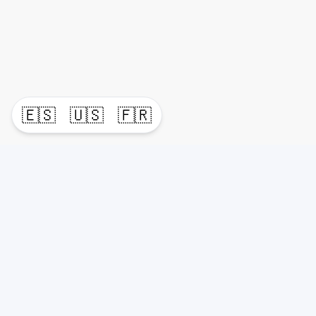
🇪🇸
🇺🇸
🇫🇷