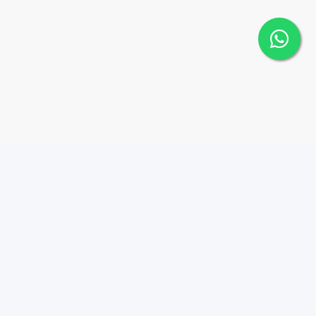
Contáctanos
Menu
8298152088
PROPIEDADES