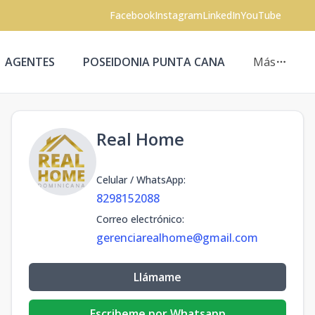
Facebook
Instagram
LinkedIn
YouTube
AGENTES
POSEIDONIA PUNTA CANA
Más
Real Home
Celular / WhatsApp
:
8298152088
Correo electrónico
:
gerenciarealhome@gmail.com
Llámame
Escribeme por Whatsapp