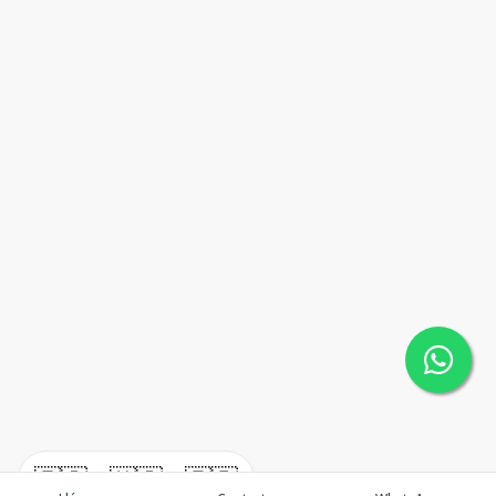
🇪🇸
🇺🇸
🇫🇷