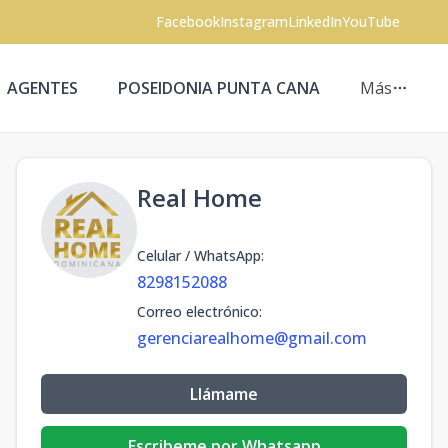
Facebook
Instagram
LinkedIn
YouTube
AGENTES
POSEIDONIA PUNTA CANA
Más
Real Home
Celular / WhatsApp
:
8298152088
Correo electrónico
:
gerenciarealhome@gmail.com
Llámame
Escribeme por Whatsapp