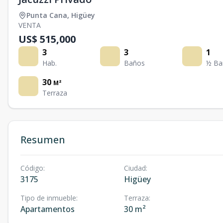
Punta Cana
,
Higüey
VENTA
US$ 515,000
3
3
1
Hab.
Baños
½ Ba
30
M²
Terraza
Resumen
Código
:
Ciudad
:
3175
Higüey
Tipo de inmueble
:
Terraza
:
Apartamentos
30 m²