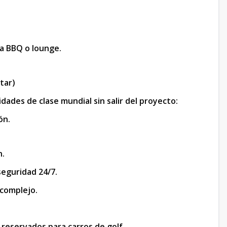
ra BBQ o lounge.
tar)
idades de clase mundial sin salir del proyecto:
ón.
n.
seguridad 24/7.
 complejo.
 reservados para carros de golf.