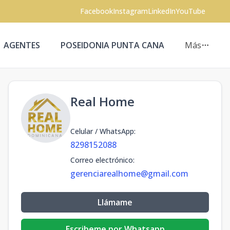
Facebook
Instagram
LinkedIn
YouTube
AGENTES
POSEIDONIA PUNTA CANA
Más
Real Home
Celular / WhatsApp
:
8298152088
Correo electrónico
:
gerenciarealhome@gmail.com
Llámame
Escribeme por Whatsapp