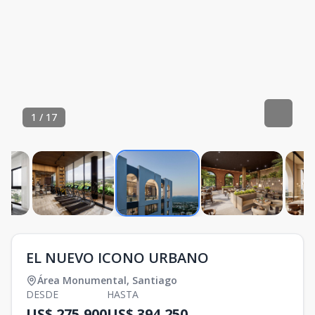
1
/
17
EL NUEVO ICONO URBANO
Área Monumental
,
Santiago
DESDE
HASTA
US$ 275,900
US$ 394,250