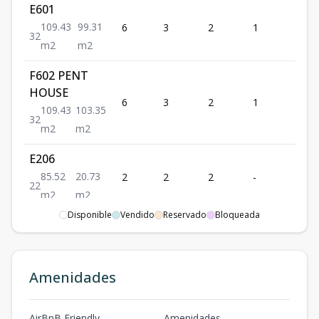
E601
109.43
99.31
6
3
2
1
109.
3
2
m2
m2
F602 PENT
HOUSE
6
3
2
1
109.
109.43
103.35
3
2
m2
m2
E206
85.52
20.73
2
2
2
-
85.5
2
2
m2
m2
Disponible
Vendido
Reservado
Bloqueada
Amenidades
AirBnB Friendly
Amenidades