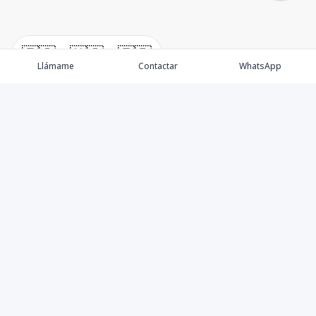
🇪🇸
🇺🇸
🇫🇷
Llámame
Contactar
WhatsApp
Somos una empresa especializada en venta de Bienes
Raíces de alto nivel Nacional e Internacional.
Ofrecemos un servicio personalizado de asesoría y
consultoría inmobiliaria de calidad, para atenderte en
todas tus necesidades sobre el mundo inmobiliario. Si
necesitas asistencia o tienes preguntas, siéntete libre