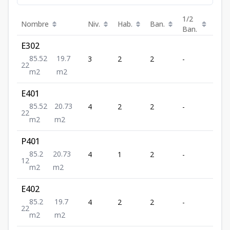
1/2
Nombre
Niv.
Hab.
Ban.
m²
Ban.
E302
85.52
19.7
3
2
2
-
85.5
2
2
m2
m2
E401
85.52
20.73
4
2
2
-
85.5
2
2
m2
m2
P401
85.2
20.73
4
1
2
-
85.2
1
2
m2
m2
E402
85.2
19.7
4
2
2
-
85.2
2
2
m2
m2