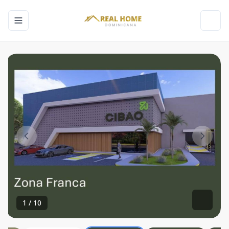
Toggle navigation menu
Toggl
1
/
10