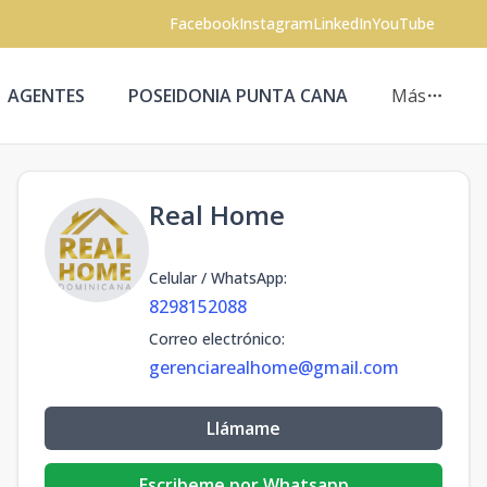
Facebook
Instagram
LinkedIn
YouTube
AGENTES
POSEIDONIA PUNTA CANA
Más
Real Home
Celular / WhatsApp
:
8298152088
Correo electrónico
:
gerenciarealhome@gmail.com
Llámame
Escribeme por Whatsapp