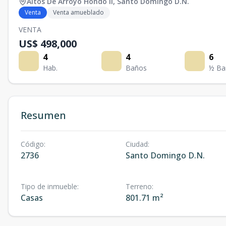
Altos De Arroyo Hondo II
,
Santo Domingo D.N.
Venta
Venta amueblado
VENTA
US$ 498,000
4
4
6
Hab.
Baños
½ Ba
Resumen
Código
:
Ciudad
:
2736
Santo Domingo D.N.
Tipo de inmueble
:
Terreno
:
Casas
801.71 m²