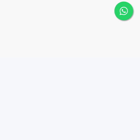
Contáctanos
Menu
8298152088
PROPIEDADES