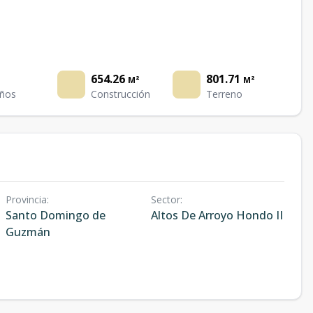
654.26
801.71
M²
M²
ños
Construcción
Terreno
Provincia
:
Sector
:
Santo Domingo de
Altos De Arroyo Hondo II
Guzmán