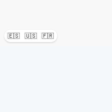
🇪🇸
🇺🇸
🇫🇷