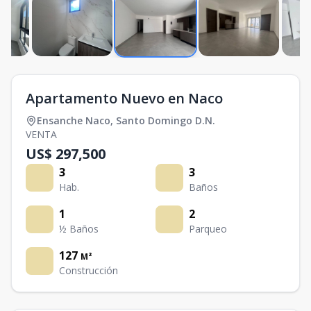
Apartamento Nuevo en Naco
Ensanche Naco
,
Santo Domingo D.N.
VENTA
US$ 297,500
3
3
Hab.
Baños
1
2
½ Baños
Parqueo
127
M²
Construcción