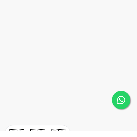
🇪🇸
🇺🇸
🇫🇷