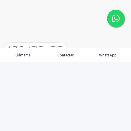
🇪🇸
🇺🇸
🇫🇷
Llámame
Contactar
WhatsApp
Somos una empresa especializada en venta de Bienes
Raíces de alto nivel Nacional e Internacional.