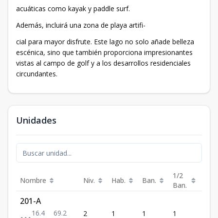
acuáticas como kayak y paddle surf.
Además, incluirá una zona de playa artifi-
cial para mayor disfrute. Este lago no solo añade belleza
escénica, sino que también proporciona impresionantes
vistas al campo de golf y a los desarrollos residenciales
circundantes.
Unidades
1/2
Nombre
Niv.
Hab.
Ban.
Est.
Ban.
201-A
16.4
69.2
2
1
1
1
1