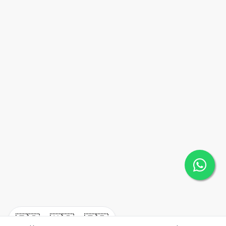
🇪🇸
🇺🇸
🇫🇷