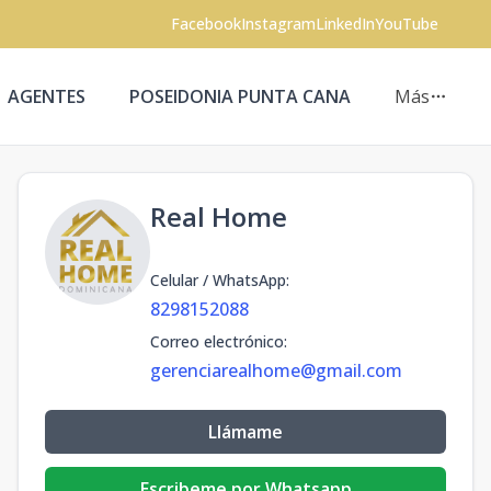
Facebook
Instagram
LinkedIn
YouTube
AGENTES
POSEIDONIA PUNTA CANA
Más
Real Home
Celular / WhatsApp
:
8298152088
Correo electrónico
:
gerenciarealhome@gmail.com
Llámame
Escribeme por Whatsapp