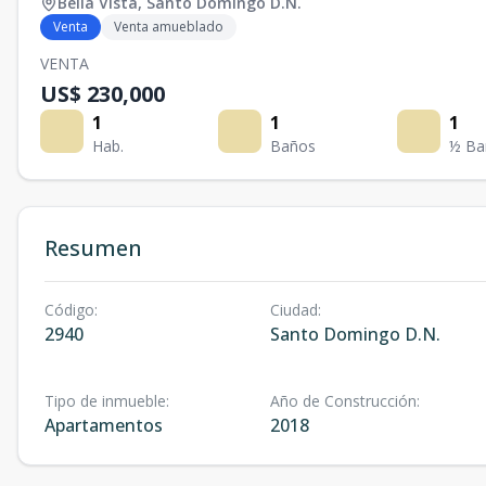
Bella Vista
,
Santo Domingo D.N.
Venta
Venta amueblado
VENTA
US$ 230,000
1
1
1
Hab.
Baños
½ Ba
Resumen
Código
:
Ciudad
:
2940
Santo Domingo D.N.
Tipo de inmueble
:
Año de Construcción
:
Apartamentos
2018