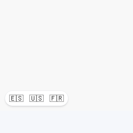
🇪🇸
🇺🇸
🇫🇷